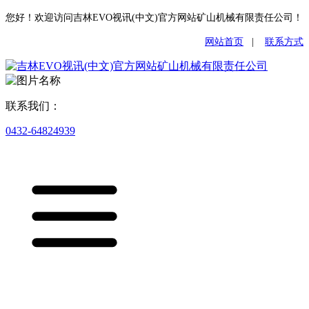
您好！欢迎访问吉林EVO视讯(中文)官方网站矿山机械有限责任公司！
网站首页
|
联系方式
联系我们：
0432-64824939