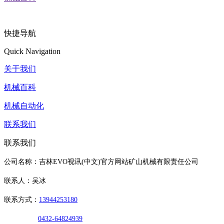
快捷导航
Quick Navigation
关于我们
机械百科
机械自动化
联系我们
联系我们
公司名称：吉林EVO视讯(中文)官方网站矿山机械有限责任公司
联系人：吴冰
联系方式：
13944253180
0432-64824939