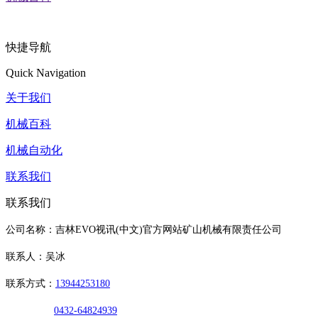
快捷导航
Quick Navigation
关于我们
机械百科
机械自动化
联系我们
联系我们
公司名称：吉林EVO视讯(中文)官方网站矿山机械有限责任公司
联系人：吴冰
联系方式：
13944253180
0432-64824939