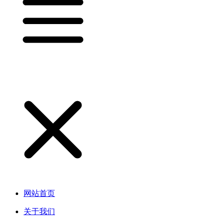
网站首页
关于我们