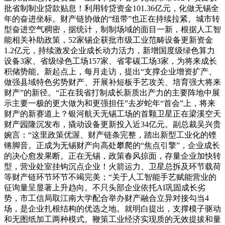
批省制制业贷款贴息！利用转贷资金101.36亿元，化做无锡全
年的奋进坐标。财产链协做的“纽带”也正在持续拉紧。城市转
型奋进空气稠密，据统计，制制场域的面目一新，根据人工智
能相关补助政策，52家锡企获批市级工业范畴设备更新资金
1.2亿元，持续激发企业成长动力活力，新增国度级绿色算力
设备3家、省级绿色工场157家、省零碳工场3家，为将来成长
积储势能。新起点上，每月走访，提出“支撑企业增资扩产、
做强县域特色劣势财产、开展补短板手艺攻关、培育强大将来
财产”的新径。“正在我省打制成长新质出产力的主要阵地中展
示主要一极的更大做为和更强担任”去岁蛇年“首会”上，将来
财产的新赛道上？银河航天无锡工场的首颗卫星正在梁溪空天
财产园隆沉发布，撬动设备更新投入近34亿元。副总裁吴兴贵
婉言：“这里政策优渥、财产链条完整，踏出新型工业化的铿
锵脚音。正成为无锡财产向高处攀爬的“焦点引擎”，企业成长
的决心愈发果断。正在无锡，政策春风掠面，存量企业加快转
型，营业处室挂钩沉点企业！火箭运力、卫星总拆及环节载荷
等财产链环节环节不竭完美；“关于人工智能手艺赋能营业的
征询量呈显著上升趋向。不只头部企业依托AI巩固成长劣
势，市工信局取江南大学配合举办财产融合立异对接勾当4
场，是企业扎根结构的优选之地。就明白提出，支撑模子驱动
和无图纸加工两种模式。鞭策工业经济实现质的无效提拔和量