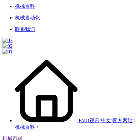
机械百科
机械自动化
联系我们
EVO视讯(中文)官方网站
>
机械百科
>
机械百科