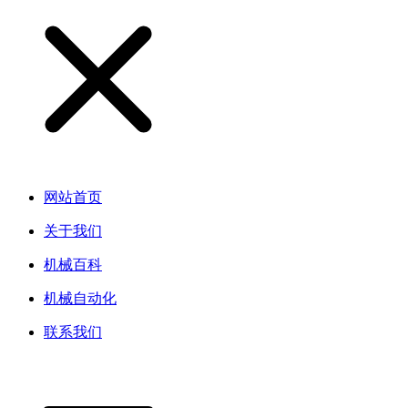
网站首页
关于我们
机械百科
机械自动化
联系我们