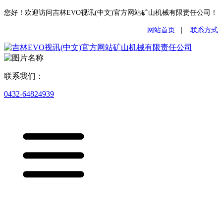
您好！欢迎访问吉林EVO视讯(中文)官方网站矿山机械有限责任公司！
网站首页
|
联系方式
联系我们：
0432-64824939