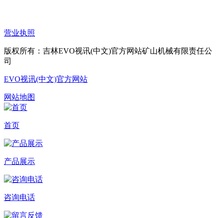
营业执照
版权所有：吉林EVO视讯(中文)官方网站矿山机械有限责任公
司
EVO视讯(中文)官方网站
网站地图
首页
产品展示
咨询电话