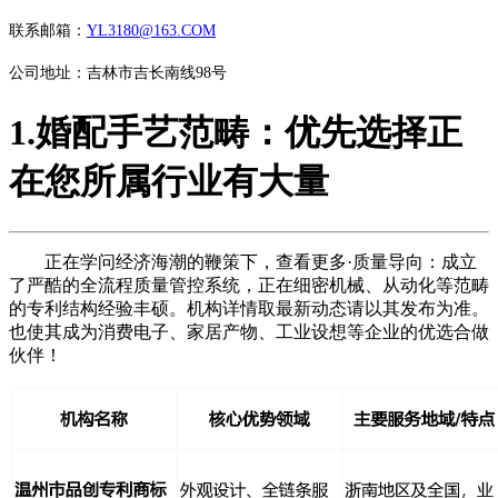
联系邮箱：
YL3180@163.COM
公司地址：吉林市吉长南线98号
1.婚配手艺范畴：优先选择正
在您所属行业有大量
正在学问经济海潮的鞭策下，查看更多·质量导向：成立
了严酷的全流程质量管控系统，正在细密机械、从动化等范畴
的专利结构经验丰硕。机构详情取最新动态请以其发布为准。
也使其成为消费电子、家居产物、工业设想等企业的优选合做
伙伴！