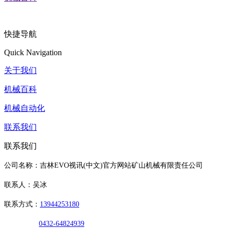
快捷导航
Quick Navigation
关于我们
机械百科
机械自动化
联系我们
联系我们
公司名称：吉林EVO视讯(中文)官方网站矿山机械有限责任公司
联系人：吴冰
联系方式：
13944253180
0432-64824939