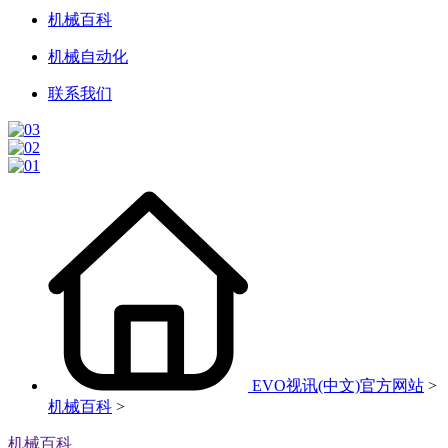
机械百科
机械自动化
联系我们
EVO视讯(中文)官方网站
>
机械百科
>
机械百科