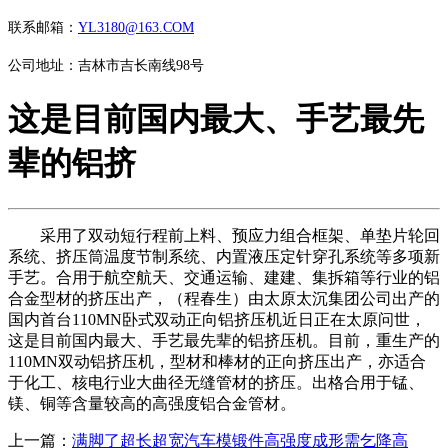
联系邮箱：
YL3180@163.COM
公司地址：吉林市吉长南线98号
这是目前国内最大、手艺最先
辈的铝挤
采用了双动短行程前上料、预应力组合框架、单垫片轮回
系统、挤压筒温度节制系统、内置液压定针穿孔系统等多项新
手艺。合用于航空航天、交通运输、建建、集拆箱等行业的铝
合金型材的挤压出产，（程春生）由太原太沉集团公司出产的
国内首台110MN卧式双动正向铝挤压机近日正在太原问世，
这是目前国内最大、手艺最先辈的铝挤压机。目前，重生产的
110MN双动铝挤压机，型材和棒材的正向挤压出产，亦适合
于化工、核电行业大曲径无缝管材的挤压。出格合用于锰、
镁、铜等含量较高的高强度铝合金管材。
上一篇：
满脚了超长超宽汽车模锻件高强度成形需乞降高