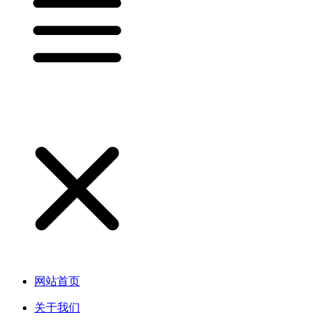
网站首页
关于我们