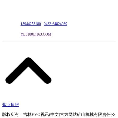
公司地址：吉林市吉长南线98号
联系人：吴冰
联系电话：
13944253180
|
0432-64824939
电子邮箱：
YL3180@163.COM
营业执照
版权所有：吉林EVO视讯(中文)官方网站矿山机械有限责任公