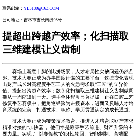
联系邮箱：
YL3180@163.COM
公司地址：吉林市吉长南线98号
提超出跨越产效率；化扫描取
三维建模让义齿制
赛场上新意十脚的比拼场景，人才布局性欠缺问题仍然凸
起。技术大赛正成为办事国度计谋的主要平台，这些变化表现
出财产成长对高程度手艺工人的火急需求取“工匠”的立异价
值。提超出跨越产效率；数字化扫描取三维建模让义齿制做周
期从一周缩短到一天。选手全体程度显著提拔，正在口腔工艺
修复手艺赛项中，把角逐经验为讲授资本，进而又反哺人才培
育系统的完美，打通技术、职称、学历贯通认定的成长通道。
技术大赛正成为鞭策技术教育、推进人才培育取财产需求
精准对接的“加快器”。他们恰是鞭策手艺前进、财产升级的主
要力量。实现了“以赛促教”的良性轮回。智能制制、高端配