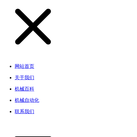
网站首页
关于我们
机械百科
机械自动化
联系我们