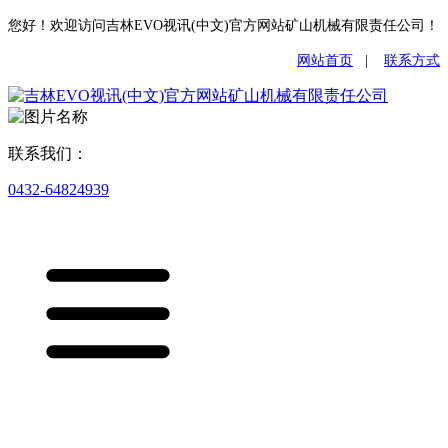
您好！欢迎访问吉林EVO视讯(中文)官方网站矿山机械有限责任公司！
网站首页
|
联系方式
联系我们：
0432-64824939