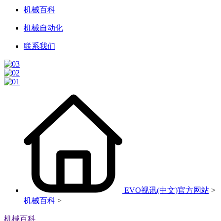
机械百科
机械自动化
联系我们
EVO视讯(中文)官方网站
>
机械百科
>
机械百科