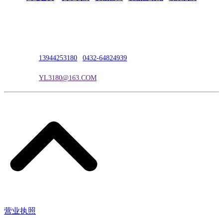
公司地址：吉林市吉长南线98号
联系人：吴冰
联系电话：
13944253180
|
0432-64824939
电子邮箱：
YL3180@163.COM
营业执照