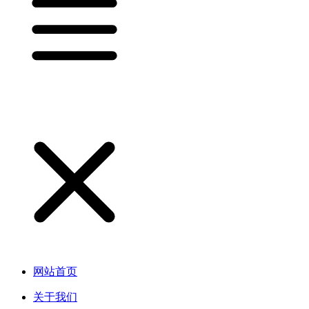
网站首页
关于我们