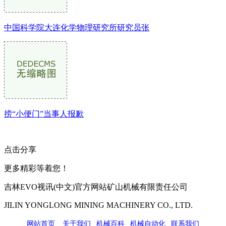
中国科学院大连化学物理研究所研究员张
捞“小便门”当事人报歉
点击分享
更多精彩等着您！
吉林EVO视讯(中文)官方网站矿山机械有限责任公司
JILIN YONGLONG MINING MACHINERY CO., LTD.
网站首页
|
关于我们
|
机械百科
|
机械自动化
|
联系我们